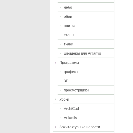
небо
обои
плитка
стены
ткани
шейдеры для Artlantis
Программы
графика
3D
просмотрщики
Уроки
ArchiCad
Artlantis
Архитектурные новости