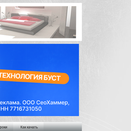
роки
Как качать