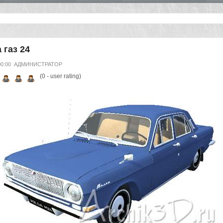
 газ 24
00:00
АДМИНИСТРАТОР
(
0
- user rating)