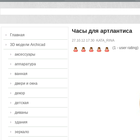
Часы для артлантиса
Главная
27.10.12 17:30
KATA_RINA
3D модели Archicad
(
1
- user rating)
аксессуары
аппаратура
ванная
двери и окна
декор
детская
диваны
здания
зеркало