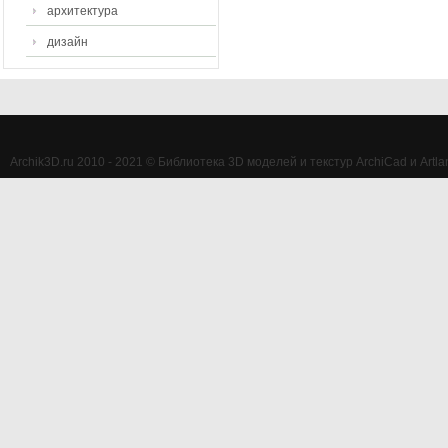
архитектура
дизайн
Archik3D.ru 2010 - 2021 © Библиотека 3D моделей и текстур ArchiCad и Artlan