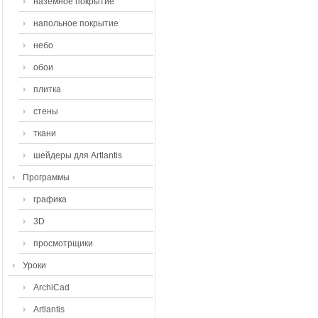
наземное покрытие
напольное покрытие
небо
обои
плитка
стены
ткани
шейдеры для Artlantis
Программы
графика
3D
просмотрщики
Уроки
ArchiCad
Artlantis