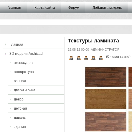
Главная
Карта сайта
Форум
Добавить модель
Текстуры ламината
Главная
15.08.12 00:00
АДМИНИСТРАТОР
3D модели Archicad
(
0
- user rating)
аксессуары
аппаратура
ванная
двери и окна
декор
детская
диваны
здания