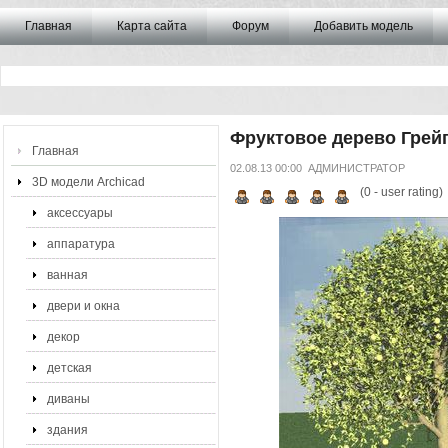
Главная
Карта сайта
Форум
Добавить модель
Фруктовое дерево Грей
Главная
02.08.13 00:00
АДМИНИСТРАТОР
3D модели Archicad
(
0
- user rating)
аксессуары
аппаратура
ванная
двери и окна
декор
детская
диваны
здания