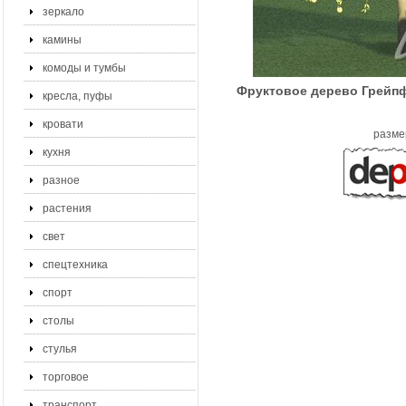
зеркало
камины
комоды и тумбы
Фруктовое дерево Грейпфр
кресла, пуфы
кровати
разме
кухня
разное
растения
свет
спецтехника
спорт
столы
стулья
торговое
транспорт