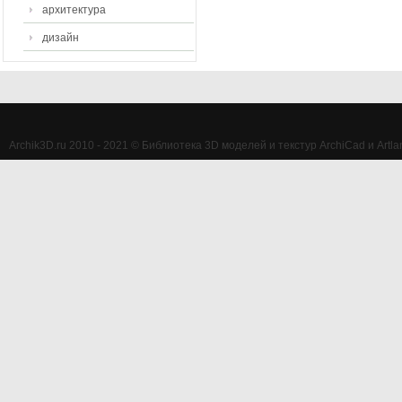
архитектура
дизайн
Archik3D.ru 2010 - 2021 © Библиотека 3D моделей и текстур ArchiCad и Artlan