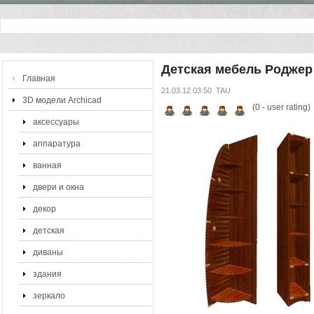
Детская мебель Роджер
Главная
21.03.12 03:50
TAU
3D модели Archicad
(
0
- user rating)
аксессуары
аппаратура
ванная
двери и окна
декор
детская
диваны
здания
зеркало