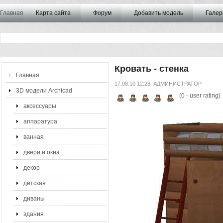
Главная
Карта сайта
Форум
Добавить модель
Галер
Кровать - стенка
Главная
17.08.10 12:28
АДМИНИСТРАТОР
3D модели Archicad
(
0
- user rating)
аксессуары
аппаратура
ванная
двери и окна
декор
детская
диваны
здания