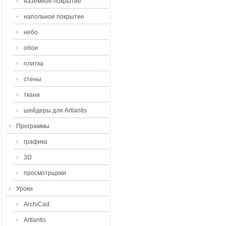
наземное покрытие
напольное покрытие
небо
обои
плитка
стены
ткани
шейдеры для Artlantis
Программы
графика
3D
просмотрщики
Уроки
ArchiCad
Artlantis