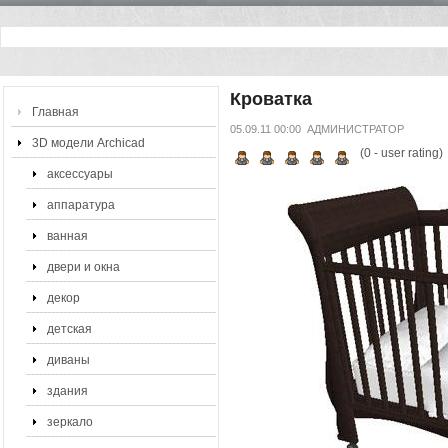
Кроватка
Главная
05.09.11 00:00
АДМИНИСТРАТОР
3D модели Archicad
(
0
- user rating)
аксессуары
аппаратура
ванная
двери и окна
декор
детская
диваны
здания
зеркало