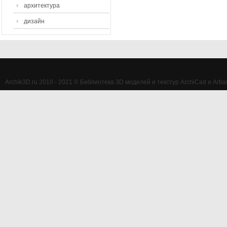
архитектура
дизайн
Archik3D.ru 2010 - 2021 © Библиотека 3D моделей и текстур ArchiCad и Artlan