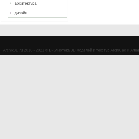
архитектура
дизайн
Archik3D.ru 2010 - 2021 © Библиотека 3D моделей и текстур ArchiCad и Artlan