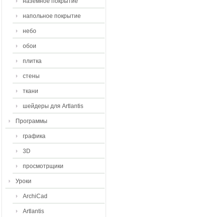
наземное покрытие
напольное покрытие
небо
обои
плитка
стены
ткани
шейдеры для Artlantis
Программы
графика
3D
просмотрщики
Уроки
ArchiCad
Artlantis