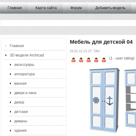
Главная
Карта сайта
Форум
Добавить модель
Мебель для детской 04
Главная
23.01.12 21:27
TAU
3D модели Archicad
(
1
- user rating)
аксессуары
аппаратура
ванная
двери и окна
декор
детская
диваны
здания