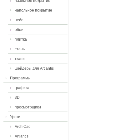
наземное покрытие
напольное покрытие
небо
обои
плитка
стены
ткани
шейдеры для Artlantis
Программы
графика
3D
просмотрщики
Уроки
ArchiCad
Artlantis