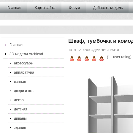
Главная
Карта сайта
Форум
Добавить модель
Шкаф, тумбочка и комо
Главная
14.01.12 00:00
АДМИНИСТРАТОР
3D модели Archicad
(
1
- user rating)
аксессуары
аппаратура
ванная
двери и окна
декор
детская
диваны
здания