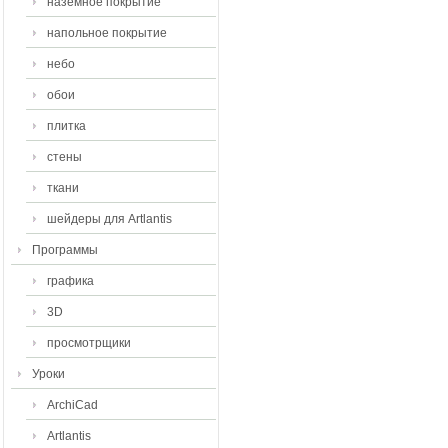
наземное покрытие
напольное покрытие
небо
обои
плитка
стены
ткани
шейдеры для Artlantis
Программы
графика
3D
просмотрщики
Уроки
ArchiCad
Artlantis