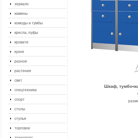
зеркало
камины
комоды и тумбы
кресла, пуфы
кровати
кухня
разное
растения
свет
Шкаф, тумбочк
спецтехника
спорт
разме
столы
стулья
торговое
транспорт