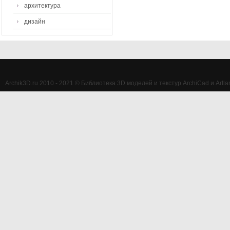
архитектура
дизайн
Archik3D.ru 2010 - 2021 © Библиотека 3D моделей и текстур ArchiCad и Artlan