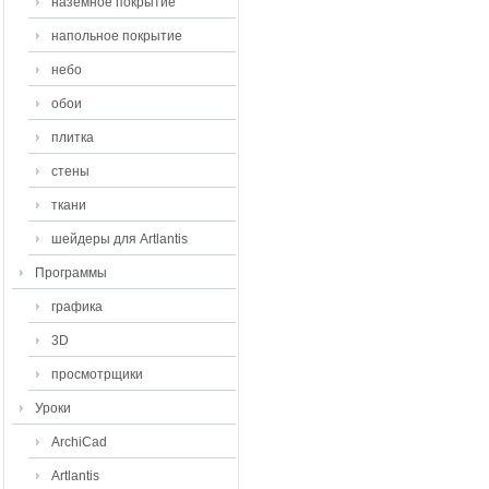
наземное покрытие
напольное покрытие
небо
обои
плитка
стены
ткани
шейдеры для Artlantis
Программы
графика
3D
просмотрщики
Уроки
ArchiCad
Artlantis