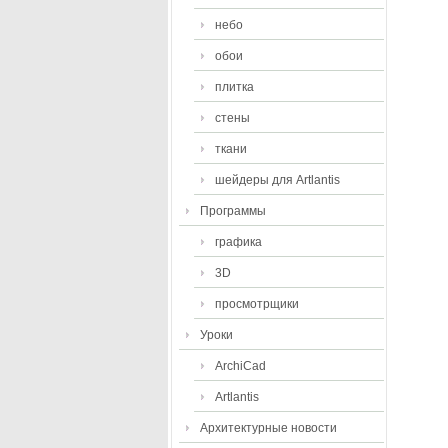
небо
обои
плитка
стены
ткани
шейдеры для Artlantis
Программы
графика
3D
просмотрщики
Уроки
ArchiCad
Artlantis
Архитектурные новости