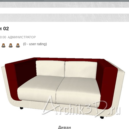
н 02
00:00
АДМИНИСТРАТОР
(
0
- user rating)
Диван