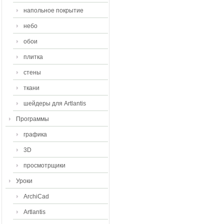
напольное покрытие
небо
обои
плитка
стены
ткани
шейдеры для Artlantis
Программы
графика
3D
просмотрщики
Уроки
ArchiCad
Artlantis