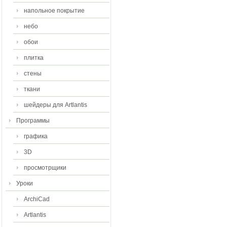
напольное покрытие
небо
обои
плитка
стены
ткани
шейдеры для Artlantis
Программы
графика
3D
просмотрщики
Уроки
ArchiCad
Artlantis