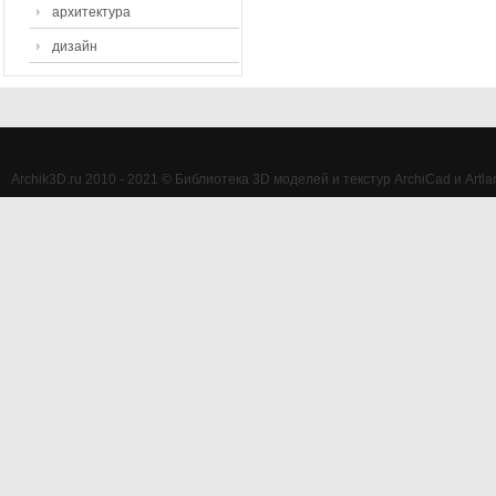
архитектура
дизайн
Archik3D.ru 2010 - 2021 © Библиотека 3D моделей и текстур ArchiCad и Artlan