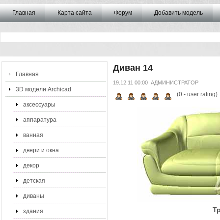
Главная
Карта сайта
Форум
Добавить модель
Диван 14
Главная
19.12.11 00:00
АДМИНИСТРАТОР
3D модели Archicad
(
0
- user rating)
аксессуары
аппаратура
ванная
двери и окна
декор
детская
диваны
Т
здания