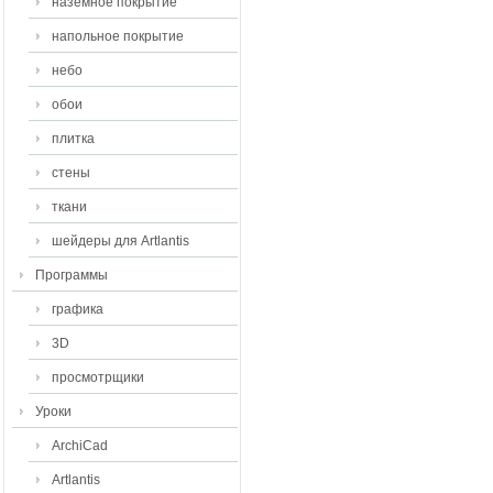
наземное покрытие
напольное покрытие
небо
обои
плитка
стены
ткани
шейдеры для Artlantis
Программы
графика
3D
просмотрщики
Уроки
ArchiCad
Artlantis