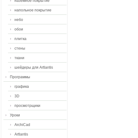
наземное покрытие
напольное покрытие
небо
обои
плитка
стены
ткани
шейдеры для Artlantis
Программы
графика
3D
просмотрщики
Уроки
ArchiCad
Artlantis