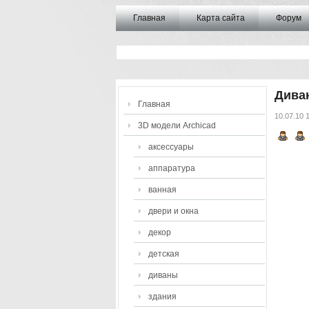
Главная
Карта сайта
Форум
Дива
Главная
10.07.10 
3D модели Archicad
аксессуары
аппаратура
ванная
двери и окна
декор
детская
диваны
здания