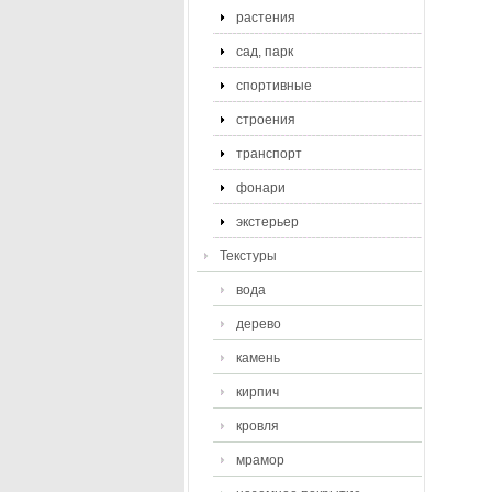
растения
сад, парк
спортивные
строения
транспорт
фонари
экстерьер
Текстуры
вода
дерево
камень
кирпич
кровля
мрамор