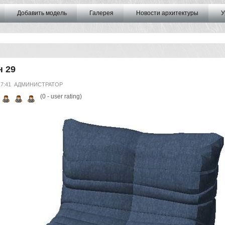
Добавить модель
Галерея
Новости архитектуры
У
н 29
17:41
АДМИНИСТРАТОР
(
0
- user rating)