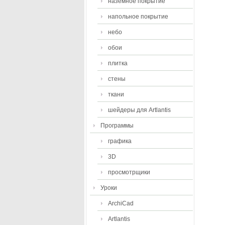
наземное покрытие
напольное покрытие
небо
обои
плитка
стены
ткани
шейдеры для Artlantis
Программы
графика
3D
просмотрщики
Уроки
ArchiCad
Artlantis