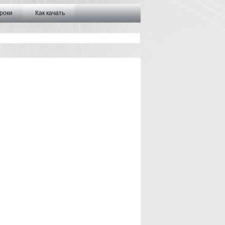
роки
Как качать