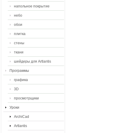
напольное покрытие
небо
обои
плитка
стены
ткани
шейдеры для Artlantis
Программы
графика
3D
просмотрщики
Уроки
ArchiCad
Artlantis