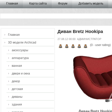
Главная
Карта сайта
Форум
Добавить модель
Диван Bretz Hookipa
Главная
27.08.12 00:00
АДМИНИСТРАТОР
3D модели Archicad
(
0
- user rating)
аксессуары
аппаратура
ванная
двери и окна
декор
детская
диваны
здания
Диван Bretz Hooki