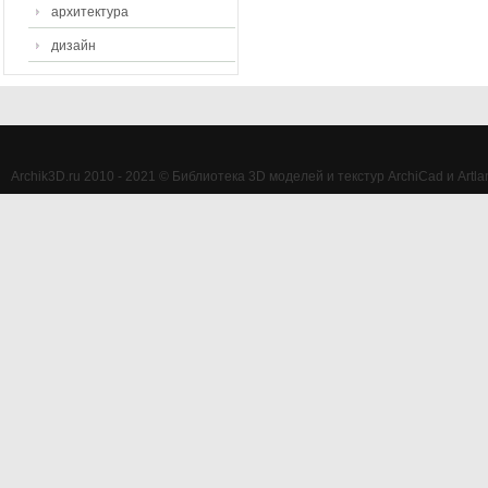
архитектура
дизайн
Archik3D.ru 2010 - 2021 © Библиотека 3D моделей и текстур ArchiCad и Artlan