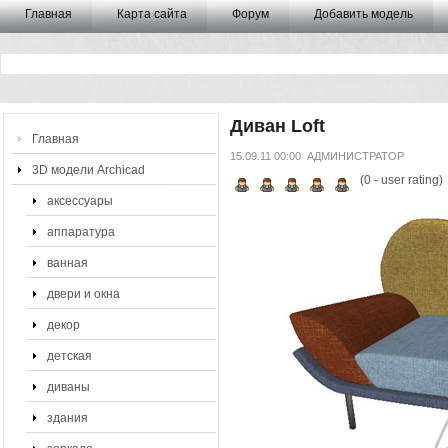
Главная
Карта сайта
Форум
Добавить модель
Диван Loft
Главная
15.09.11 00:00
АДМИНИСТРАТОР
3D модели Archicad
(
0
- user rating)
аксессуары
аппаратура
ванная
двери и окна
декор
детская
диваны
здания