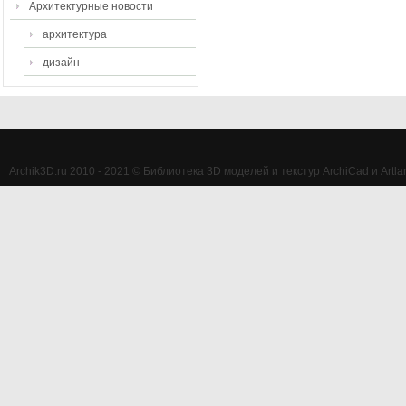
Архитектурные новости
архитектура
дизайн
Archik3D.ru 2010 - 2021 © Библиотека 3D моделей и текстур ArchiCad и Artlan