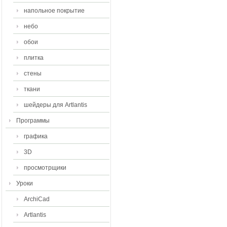
напольное покрытие
небо
обои
плитка
стены
ткани
шейдеры для Artlantis
Программы
графика
3D
просмотрщики
Уроки
ArchiCad
Artlantis