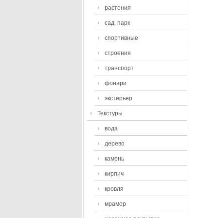
растения
сад, парк
спортивные
строения
транспорт
фонари
экстерьер
Текстуры
вода
дерево
камень
кирпич
кровля
мрамор