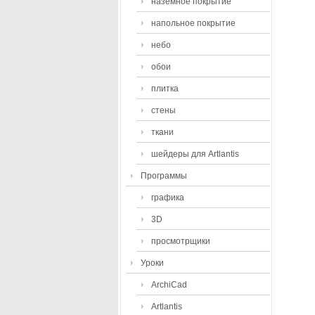
наземное покрытие
напольное покрытие
небо
обои
плитка
стены
ткани
шейдеры для Artlantis
Программы
графика
3D
просмотрщики
Уроки
ArchiCad
Artlantis