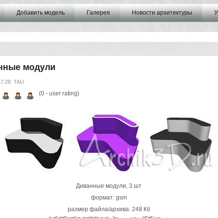
Добавить модель
Галерея
Новости архитектуры
У
нные модули
17:28
TAU
(
0
- user rating)
Диванные модули, 3 шт
формат: gsm
размер файла/архива: 248 Кб