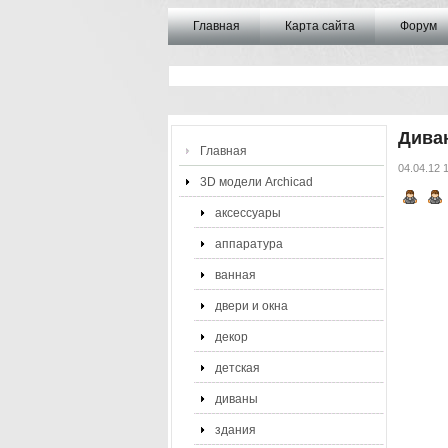
Главная
Карта сайта
Форум
Дива
Главная
04.04.12 
3D модели Archicad
аксессуары
аппаратура
ванная
двери и окна
декор
детская
диваны
здания