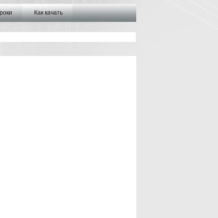
роки
Как качать