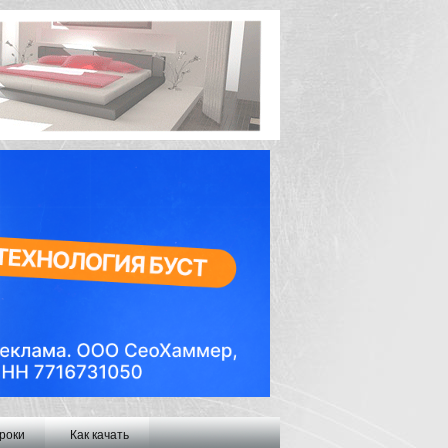
роки
Как качать