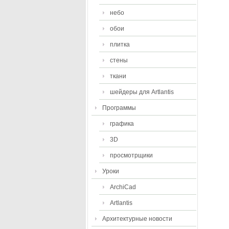
небо
обои
плитка
стены
ткани
шейдеры для Artlantis
Программы
графика
3D
просмотрщики
Уроки
ArchiCad
Artlantis
Архитектурные новости