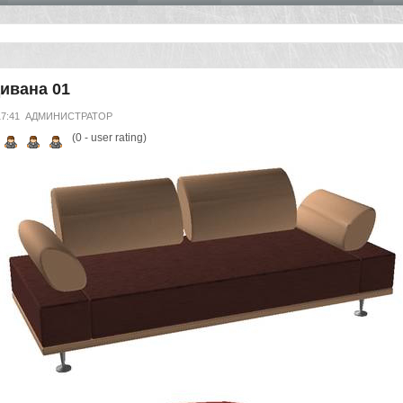
ивана 01
17:41
АДМИНИСТРАТОР
(
0
- user rating)