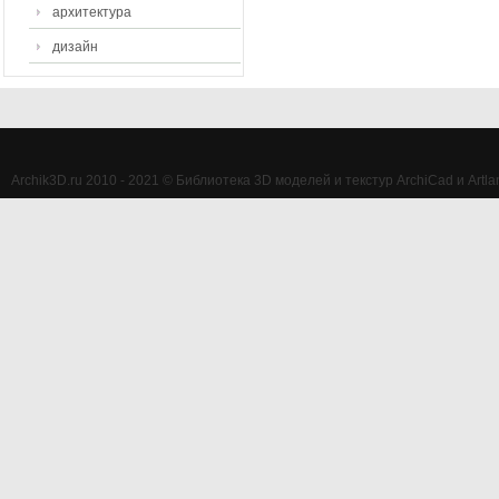
архитектура
дизайн
Archik3D.ru 2010 - 2021 © Библиотека 3D моделей и текстур ArchiCad и Artlan