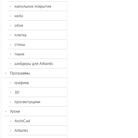
напольное покрытие
небо
обои
плитка
стены
ткани
шейдеры для Artlantis
Программы
графика
3D
просмотрщики
Уроки
ArchiCad
Artlantis