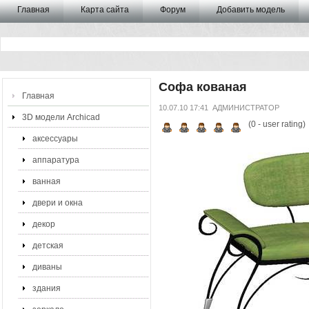
Главная
Карта сайта
Форум
Добавить модель
Софа кованая
Главная
10.07.10 17:41
АДМИНИСТРАТОР
3D модели Archicad
(
0
- user rating)
аксессуары
аппаратура
ванная
двери и окна
декор
детская
диваны
здания