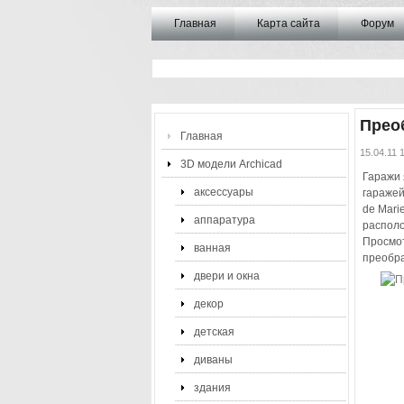
Главная
Карта сайта
Форум
Прео
Главная
15.04.11 
3D модели Archicad
Гаражи 
аксессуары
гаражей
de Mari
аппаратура
располо
Просмот
ванная
преобра
двери и окна
декор
детская
диваны
здания