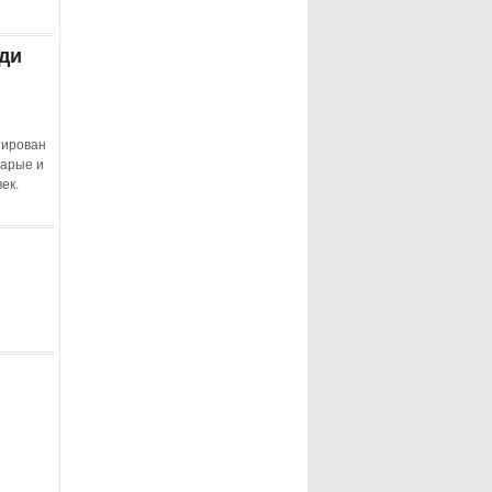
ди
тирован
тарые и
ек.