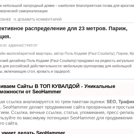
и небольшой загородный домик – наиболее благоприятная почва для креати
творческой самореализации.
ОБНЕЕ
ДОБАВИТЬ КОММЕНТАРИЙ
ктивное распределение для 23 метров. Париж,
ция.
00:00
АДМИНИСТРАТОР
ский дизайнер Поль Кодами (Paul Coudamy) придумал на редкость актуально
 для российской действительности: мебельную группировку для небольшой
ы, включающую стол, кровать и гардероб.
иваем Сайты В ТОП КУВАЛДОЙ - Уникальные
можности от SeoHammer
ая ссылка анализируется по трем пакетам оценки:
SEO, Трафик
.
SeoHammer делает продвижение сайта прозрачным и простым
тием. Ссылки, вечные ссылки, статьи, упоминания, пресс-релизы
льзуйте по максимуму потенциал SeoHammer для продвижения
го сайта.
 умеет делать SeoHammer