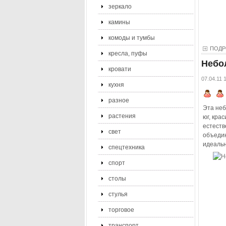
зеркало
камины
комоды и тумбы
ПОДР
кресла, пуфы
Небо
кровати
07.04.11 
кухня
разное
Эта неб
растения
юг, кра
естеств
свет
объедин
идеальн
спецтехника
спорт
столы
стулья
торговое
транспорт