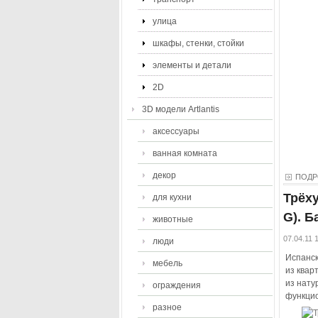
улица
шкафы, стенки, стойки
элементы и детали
2D
3D модели Artlantis
аксессуары
ванная комната
декор
ПОДР
Трёху
для кухни
G). Б
животные
07.04.11 
люди
Испанск
мебель
из квар
из нату
ограждения
функцио
разное