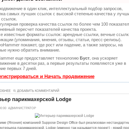
одвижение в один клик, интеллектуальный подбор запросов,
пка самых лучших ссылок с высокой степенью качества у лучш
 ссылок.
гулярная проверка качества ссылок по более чем 100 показате
невный пересчет показателей качества проекта.
е известные форматы ссылок: арендные ссылки, вечные ссылк
икации (упоминания, мнения, отзывы, статьи, пресс-релизы).
oHammer покажет, где рост или падение, а также запросы, на
рые нужно обратить внимание.
ammer еще предоставляет технологию
Буст
, она ускоряет
вижение в десятки раз, а первые результаты появляются уже в
ние первых 7 дней.
егистрироваться и Начать продвижение
ОБНЕЕ
ДОБАВИТЬ КОММЕНТАРИЙ
рьер парикмахерской Lodge
00:00
АДМИНИСТРАТОР
име (Япония) компанией Suppose Design Office был реализован нестандартн
интерьера парикмахерской. Lodge (именно так называется проект) - яркий пр