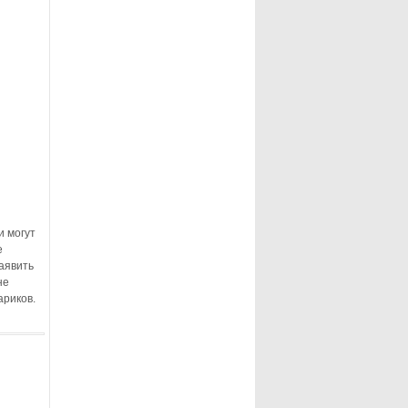
и могут
е
аявить
не
ариков.