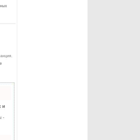
вных
е
 и
 -