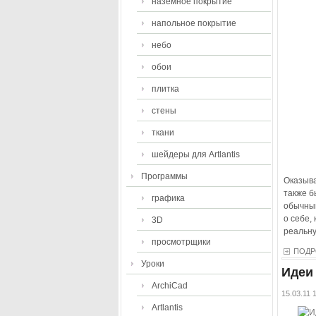
наземное покрытие
напольное покрытие
небо
обои
плитка
стены
ткани
шейдеры для Artlantis
Программы
Оказыва
также б
графика
обычный
о себе,
3D
реальну
просмотрщики
ПОДР
Уроки
Идеи
ArchiCad
15.03.11 
Artlantis