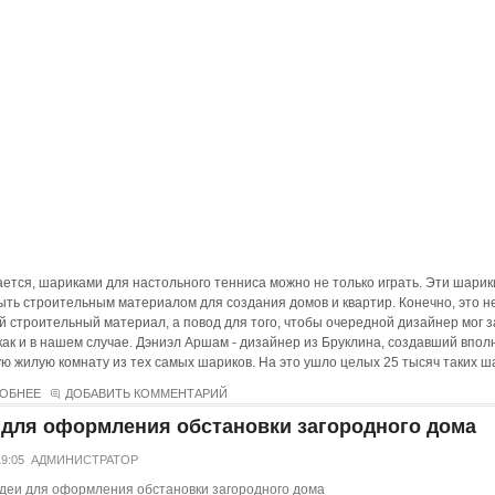
ется, шариками для настольного тенниса можно не только играть. Эти шарик
ыть строительным материалом для создания домов и квартир. Конечно, это н
 строительный материал, а повод для того, чтобы очередной дизайнер мог з
 как и в нашем случае. Дэниэл Аршам - дизайнер из Бруклина, создавший впол
ю жилую комнату из тех самых шариков. На это ушло целых 25 тысяч таких ш
ОБНЕЕ
ДОБАВИТЬ КОММЕНТАРИЙ
 для оформления обстановки загородного дома
19:05
АДМИНИСТРАТОР