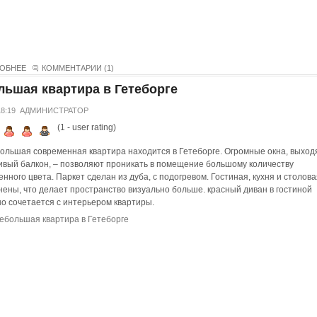
ОБНЕЕ
КОММЕНТАРИИ (1)
льшая квартира в Гетеборге
18:19
АДМИНИСТРАТОР
(
1
- user rating)
ольшая современная квартира находится в Гетеборге. Огромные окна, выхо
сивый балкон, – позволяют проникать в помещение большому количеству
енного цвета. Паркет сделан из дуба, с подогревом. Гостиная, кухня и столова
ены, что делает пространство визуально больше. красный диван в гостиной
о сочетается с интерьером квартиры.