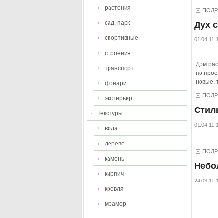
растения
ПОДР
сад, парк
Дух 
спортивные
01.04.11 
строения
Дом рас
транспорт
по прое
новые, 
фонари
ПОДР
экстерьер
Стил
Текстуры
01.04.11 
вода
дерево
ПОДР
камень
Небо
кирпич
24.03.11 
кровля
мрамор