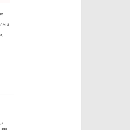
их
лям и
и,
ый
отест