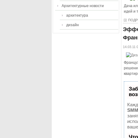
Архитектурные новости
Дача ил
идей и 
архитектура
ПОДР
дизайн
Эффе
Фран
14.03.11 
Француз
решение
квартир
Заб
воз
Кажд
SMM
заня
испо
ваше
Что