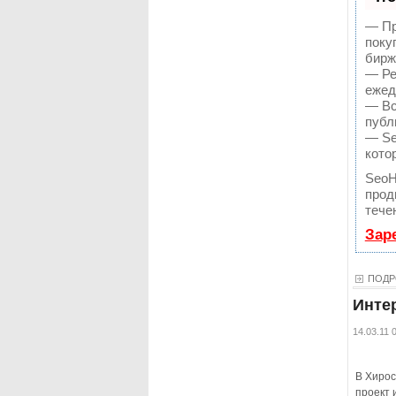
— Пр
поку
бирж
— Ре
ежед
— Вс
публ
— Se
кото
SeoH
прод
тече
Зар
ПОДР
Инте
14.03.11 
В Хирос
проект 