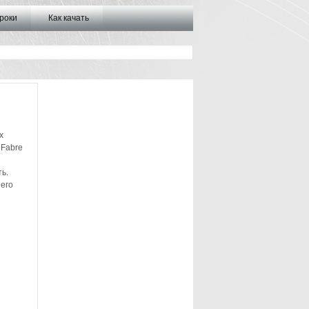
роки
Как качать
х
 Fabre
ь.
его