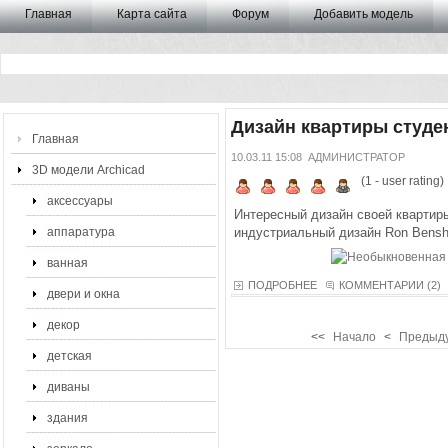
Главная
Карта сайта
Форум
Добавить модель
Дизайн квартиры студе
Главная
10.03.11 15:08
АДМИНИСТРАТОР
3D модели Archicad
(
1
- user rating)
аксессуары
Интересный дизайн своей квартир
аппаратура
индустриальный дизайн Ron Bensh
ванная
ПОДРОБНЕЕ
КОММЕНТАРИИ (2)
двери и окна
декор
<<
Начало
<
Предыд
детская
диваны
здания