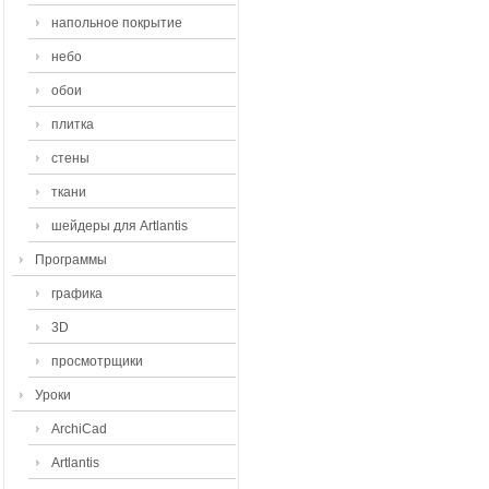
напольное покрытие
небо
обои
плитка
стены
ткани
шейдеры для Artlantis
Программы
графика
3D
просмотрщики
Уроки
ArchiCad
Artlantis