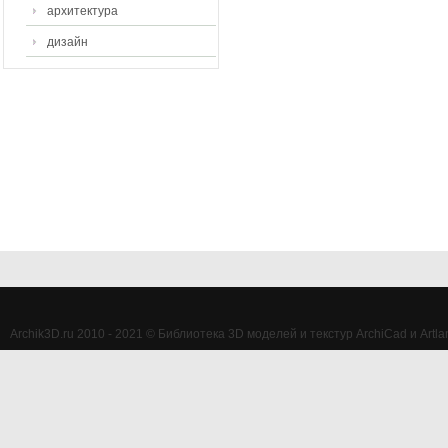
архитектура
дизайн
Archik3D.ru 2010 - 2021 © Библиотека 3D моделей и текстур ArchiCad и Artlan