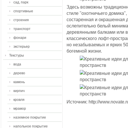
сад, парк
Здесь возможны традиционн
спортивные
стиле "охотничьего домика",
состаренная и окрашенная д
строения
ослепительно белый минима
транспорт
деревянными балками или ве
фонари
классического лофт-простран
но незабываемых и ярких 50
экстерьер
богемной жизни.
Текстуры
вода
дерево
камень
кирпич
кровля
Источник: http://www.novate.r
мрамор
наземное покрытие
напольное покрытие