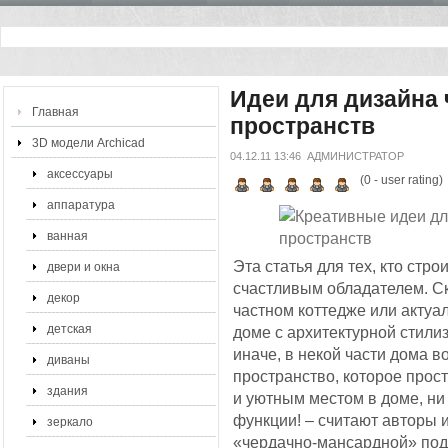
Идеи для дизайна
Главная
пространств
3D модели Archicad
04.12.11 13:46
АДМИНИСТРАТОР
аксессуары
(
0
- user rating)
аппаратура
ванная
Эта статья для тех, кто стро
двери и окна
счастливым обладателем. С
декор
частном коттедже или актуа
детская
доме с архитектурной стилиз
иначе, в некой части дома 
диваны
пространство, которое про
здания
и уютным местом в доме, ни
функции! – считают авторы
зеркало
«чердачно-мансардной» под