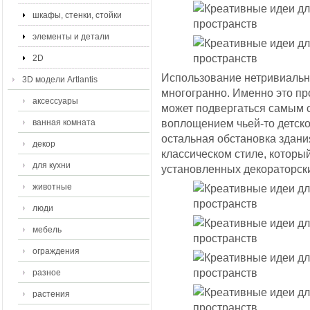
шкафы, стенки, стойки
элементы и детали
2D
Использование нетривиально
3D модели Artlantis
многогранно. Именно это про
аксессуары
может подвергаться самым 
воплощением чьей-то детско
ванная комната
остальная обстановка здан
декор
классическом стиле, который
для кухни
установленных декораторски
животные
люди
мебель
ограждения
разное
растения