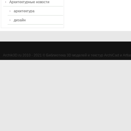
Архитектурные новости
архитектура
дизайн
Archik3D.ru 2010 - 2021 © Библиотека 3D моделей и текстур ArchiCad и Artlan