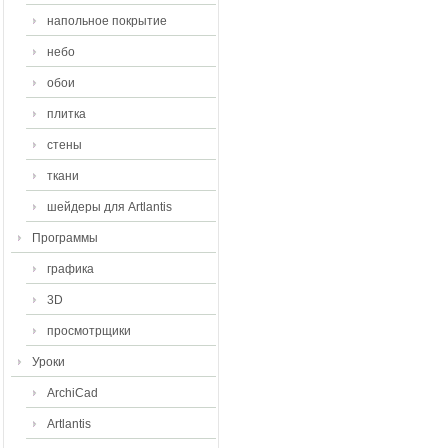
напольное покрытие
небо
обои
плитка
стены
ткани
шейдеры для Artlantis
Программы
графика
3D
просмотрщики
Уроки
ArchiCad
Artlantis