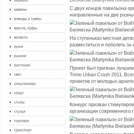
зеркало
С двух концов павильона ор
камины
направленные на две разны
комоды и тумбы
кресла, пуфы
кровати
На ступеньках местная детв
разместиться и поболеть за 
кухня
разное
растения
Проект был признан лучшим
Trimo Urban Crash 2011. Все
свет
проектов от молодых архите
спецтехника
спорт
столы
Конкурс призван стимулиров
организации современного г
стулья
торговое
транспорт