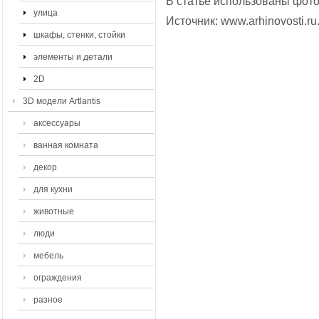
В статье использованы фото
улица
Источник:
www.arhinovosti.ru
шкафы, стенки, стойки
элементы и детали
2D
3D модели Artlantis
аксессуары
ванная комната
декор
для кухни
животные
люди
мебель
ограждения
разное