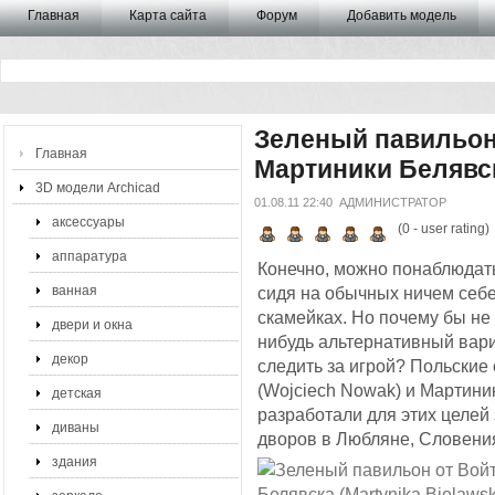
Главная
Карта сайта
Форум
Добавить модель
Зеленый павильон 
Главная
Мартиники Белявск
3D модели Archicad
01.08.11 22:40
АДМИНИСТРАТОР
аксессуары
(
0
- user rating)
аппаратура
Конечно, можно понаблюдат
ванная
сидя на обычных ничем себе
скамейках. Но почему бы не
двери и окна
нибудь альтернативный вари
декор
следить за игрой? Польские
(Wojciech Nowak) и Мартиник
детская
разработали для этих целей
диваны
дворов в Любляне, Словени
здания