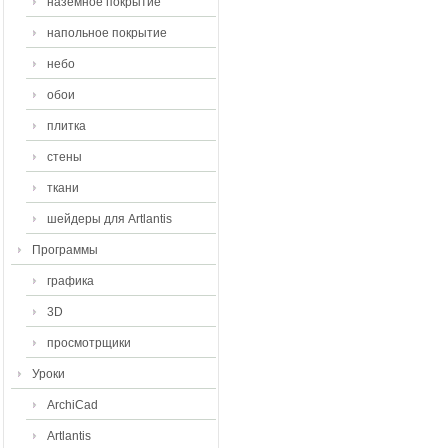
наземное покрытие
напольное покрытие
небо
обои
плитка
стены
ткани
шейдеры для Artlantis
Программы
графика
3D
просмотрщики
Уроки
ArchiCad
Artlantis