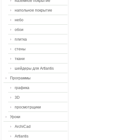
наземное покрытие
напольное покрытие
небо
обои
плитка
стены
ткани
шейдеры для Artlantis
Программы
графика
3D
просмотрщики
Уроки
ArchiCad
Artlantis