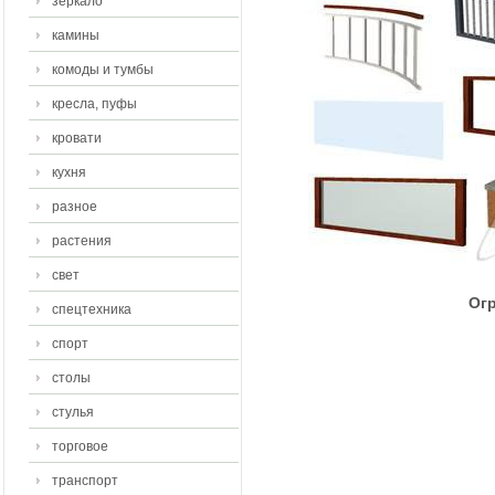
зеркало
камины
комоды и тумбы
кресла, пуфы
кровати
кухня
разное
растения
свет
Огр
спецтехника
спорт
столы
стулья
торговое
транспорт