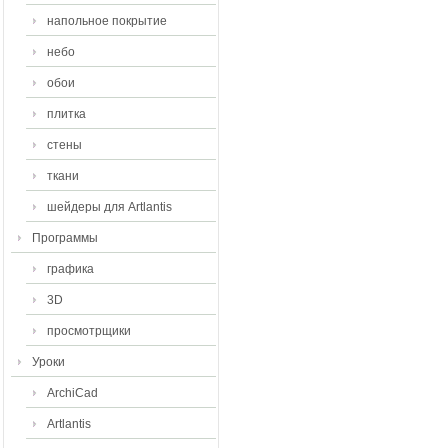
напольное покрытие
небо
обои
плитка
стены
ткани
шейдеры для Artlantis
Программы
графика
3D
просмотрщики
Уроки
ArchiCad
Artlantis