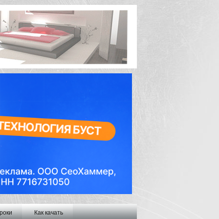
роки
Как качать