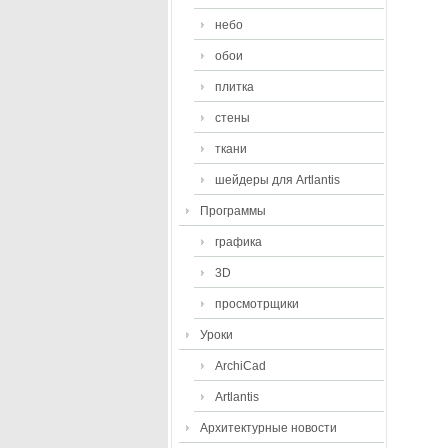
небо
обои
плитка
стены
ткани
шейдеры для Artlantis
Программы
графика
3D
просмотрщики
Уроки
ArchiCad
Artlantis
Архитектурные новости