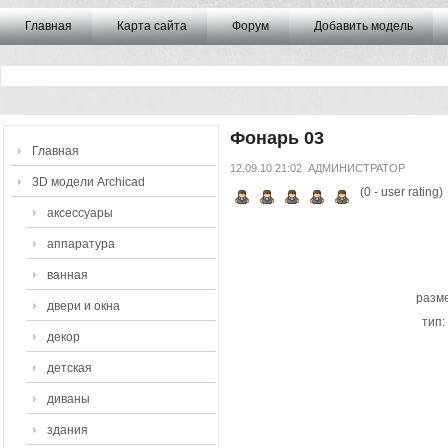
Главная
Карта сайта
Форум
Добавить модель
Фонарь 03
Главная
12.09.10 21:02
АДМИНИСТРАТОР
3D модели Archicad
(
0
- user rating)
аксессуары
аппаратура
ванная
разме
двери и окна
тип:
декор
детская
диваны
здания