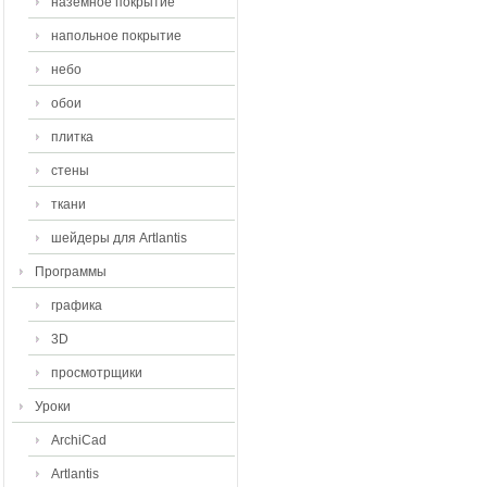
наземное покрытие
напольное покрытие
небо
обои
плитка
стены
ткани
шейдеры для Artlantis
Программы
графика
3D
просмотрщики
Уроки
ArchiCad
Artlantis