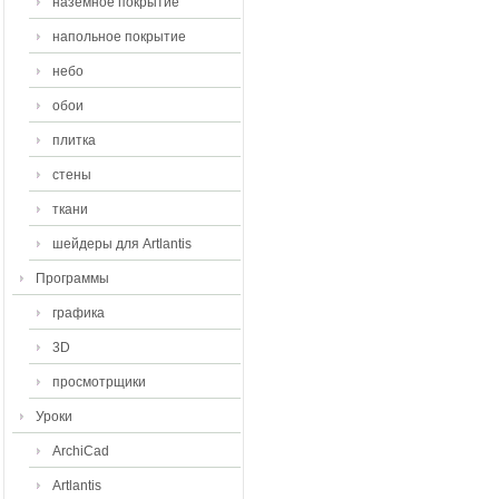
наземное покрытие
напольное покрытие
небо
обои
плитка
стены
ткани
шейдеры для Artlantis
Программы
графика
3D
просмотрщики
Уроки
ArchiCad
Artlantis