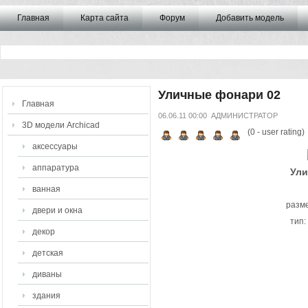
Главная
Карта сайта
Форум
Добавить модель
Уличные фонари 02
Главная
06.06.11 00:00
АДМИНИСТРАТОР
3D модели Archicad
(
0
- user rating)
аксессуары
аппаратура
Ули
ванная
разме
двери и окна
тип:
декор
детская
диваны
здания