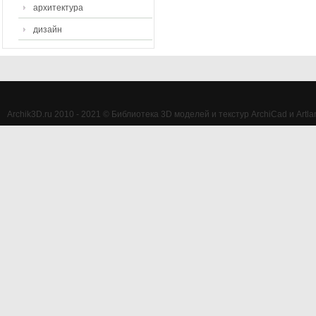
архитектура
дизайн
Archik3D.ru 2010 - 2021 © Библиотека 3D моделей и текстур ArchiCad и Artlan