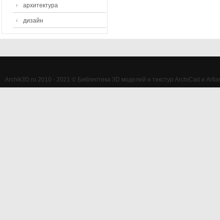
архитектура
дизайн
Archik3D.ru 2010 - 2021 © Библиотека 3D моделей и текстур ArchiCad и Artlan