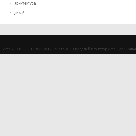
архитектура
дизайн
Archik3D.ru 2010 - 2021 © Библиотека 3D моделей и текстур ArchiCad и Artlan