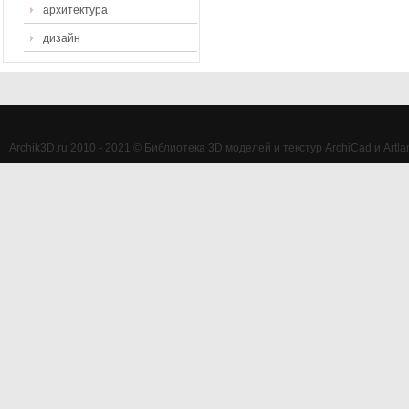
архитектура
дизайн
Archik3D.ru 2010 - 2021 © Библиотека 3D моделей и текстур ArchiCad и Artlan