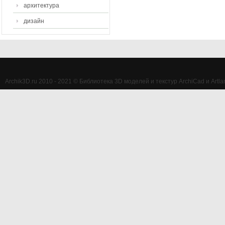
архитектура
дизайн
Archik3D.ru 2010 - 2021 © Библиотека 3D моделей и текстур ArchiCad и Artlan