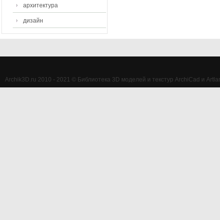
архитектура
дизайн
Archik3D.ru 2010 - 2021 © Библиотека 3D моделей и текстур ArchiCad и Artlan