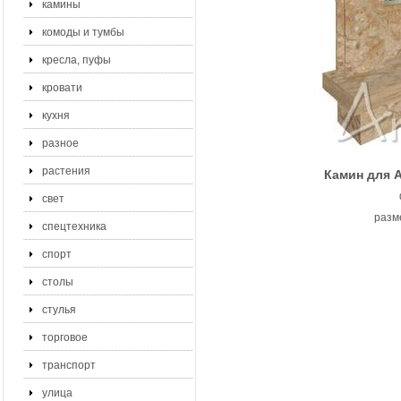
камины
комоды и тумбы
кресла, пуфы
кровати
кухня
разное
растения
Камин для A
свет
разм
спецтехника
спорт
столы
стулья
торговое
транспорт
улица