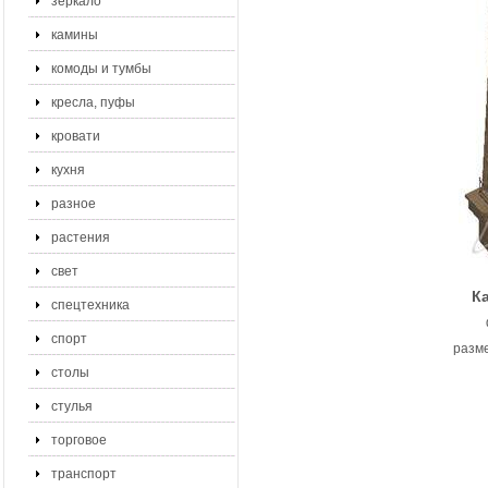
зеркало
камины
комоды и тумбы
кресла, пуфы
кровати
кухня
разное
растения
свет
К
спецтехника
спорт
разме
столы
стулья
торговое
транспорт