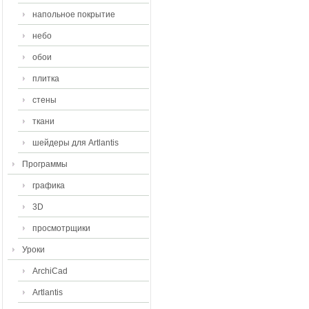
напольное покрытие
небо
обои
плитка
стены
ткани
шейдеры для Artlantis
Программы
графика
3D
просмотрщики
Уроки
ArchiCad
Artlantis