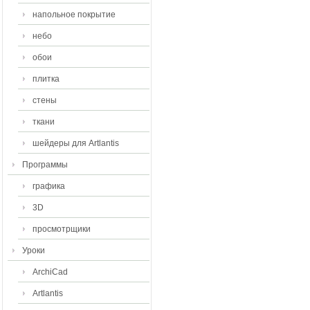
напольное покрытие
небо
обои
плитка
стены
ткани
шейдеры для Artlantis
Программы
графика
3D
просмотрщики
Уроки
ArchiCad
Artlantis