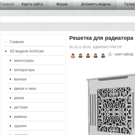
Главная
Карта сайта
Форум
Добавить модель
Галер
Решетка для радиатора 
Главная
05.10.11 00:00
АДМИНИСТРАТОР
3D модели Archicad
(
1
- user rating)
аксессуары
аппаратура
ванная
двери и окна
декор
детская
диваны
здания