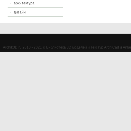
архитектура
дизайн
Archik3D.ru 2010 - 2021 © Библиотека 3D моделей и текстур ArchiCad и Artlan