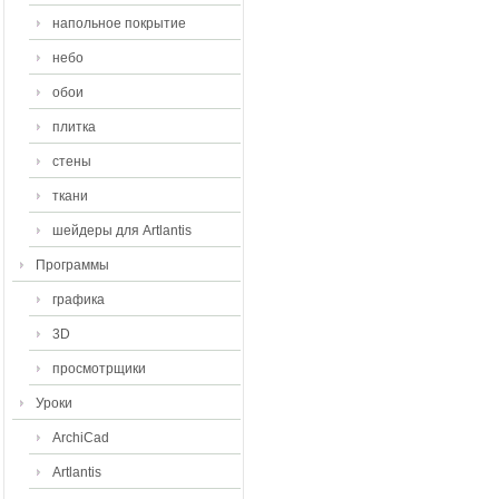
напольное покрытие
небо
обои
плитка
стены
ткани
шейдеры для Artlantis
Программы
графика
3D
просмотрщики
Уроки
ArchiCad
Artlantis