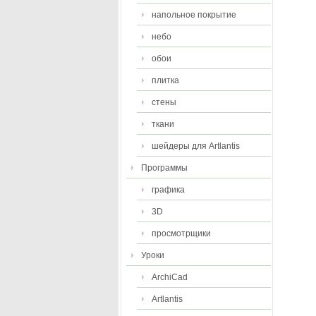
напольное покрытие
небо
обои
плитка
стены
ткани
шейдеры для Artlantis
Программы
графика
3D
просмотрщики
Уроки
ArchiCad
Artlantis