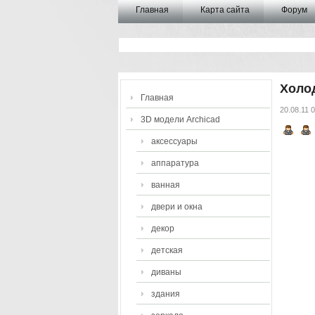
Главная
Карта сайта
Форум
Холо
Главная
20.08.11 
3D модели Archicad
аксессуары
аппаратура
ванная
двери и окна
декор
детская
диваны
здания