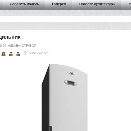
Добавить модель
Галерея
Новости архитектуры
У
дильник
00:00
АДМИНИСТРАТОР
(
0
- user rating)