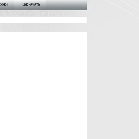
роки
Как качать