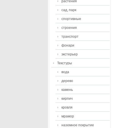
растения
сад, парк
спортивные
строения
транспорт
фонари
экстерьер
Текстуры
вода
дерево
камень
кирпич
кровля
мрамор
наземное покрытие