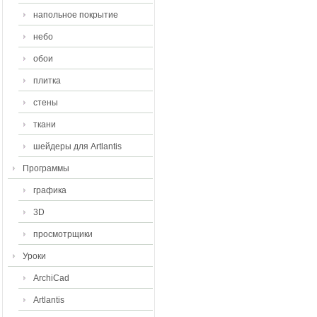
напольное покрытие
небо
обои
плитка
стены
ткани
шейдеры для Artlantis
Программы
графика
3D
просмотрщики
Уроки
ArchiCad
Artlantis